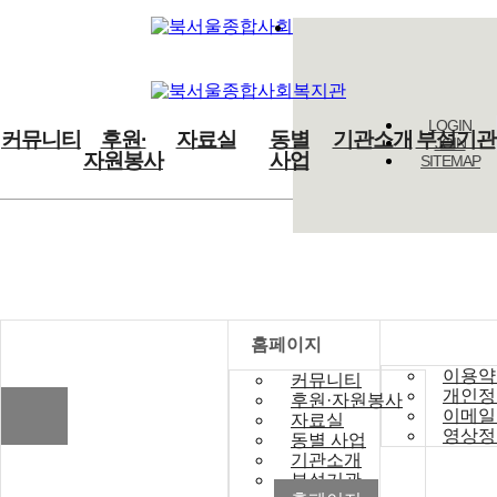
LOGIN
커뮤니티
후원·
자료실
동별
기관소개
부설기관
JOIN
자원봉사
사업
SITEMAP
홈페이지
홈페이지
이용약
커뮤니티
개인정
후원·자원봉사
이메일
자료실
영상정
동별 사업
기관소개
부설기관