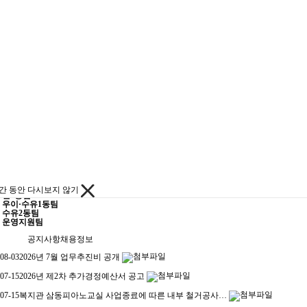
동별 사업
동별 사업
마을성장팀(번3동)
희망동행팀(우이동·수유1동)
행복나눔팀(수유2동)
운영지원팀
기관소개
기관소개
인사말
미션&비전
인재상
법인소개
기관발자취
조직도
시설현황
오시는길
부설기관
부설기관
삼동어린이집
삼동지역아동센터
삼동재가방문요양센터
간 동안 다시보지 않기
번3동팀
우이·수유1동팀
수유2동팀
운영지원팀
공지사항
채용정보
08-03
2026년 7월 업무추진비 공개
07-15
2026년 제2차 추가경정예산서 공고
07-15
복지관 삼동피아노교실 사업종료에 따른 내부 철거공사…